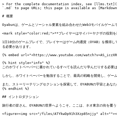
> For the complete documentation index, see [llms.txt](
`.md` to page URLs; this page is available as [Markdown
# 概要

Oyabunは、ゲームとソーシャル要素を組み合わせたWeb3モバイルゲーム
<mark style="color:red;">**プレイヤーはサイバーヤク
1日10分のゲームプレイで、プレイヤーはゲーム内通貨（OYAB）を獲
る必要があります。

{% embed url="<https://www.youtube.com/watch?v=AS_iczXR
{% hint style="info" %}

このホワイトペーパーに書かれているすべてを読んだり学んだりする必要は
しかし、ホワイトペーパーを勉強することで、最高の戦略を開発し、ゲーム
また、ストーリーテリングセクションを探索して、OYABUNの宇宙とあな
{% endhint %}

## イントロダクション

旅行者の皆さん、OYABUNの世界へようこそ。ここは、ネオ東京の街を覆
<figure><img src="/files/ATYkwDp91h3Xzp85njjy" alt=""><