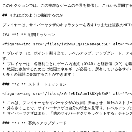
このセクションでは、この複雑なゲームの全景を提供し、これから展開する詳
## それはどのように機能するのか

プレイヤーは、サイバーヤクザのキャラクターを表す1つまたは複数のNFT
### **1.** 戦闘ミッション

<figure><img src="/files/iViwKXLgXTiNen4pCcSE" alt=""><
* プレイヤーは、ポイント割り当て、レベルアップ、アップグレード、ア
す。

* プレイヤーは、各勝利ごとにゲーム内通貨（OYAB）と経験値（XP）
* 戦闘に参加するためには戦闘エネルギーが必要で、所有している各サイバ
り多くの戦闘に参加することができます！

### **2.** ストリートミッション

<figure><img src="/files/xVr4vUIcAun1kUXykZnF" alt=""><
* これは、プレイヤーをサイバーヤクザの役割に没頭させ、屋外のストリート
* 外を歩くことで、サイバーヤクザは自分の領土を見守り、レベルアップに
* サイバーヤクザはまた、「他のサイバーヤクザをラケットする」チャン
### **3.** 募集＆アップグレード
