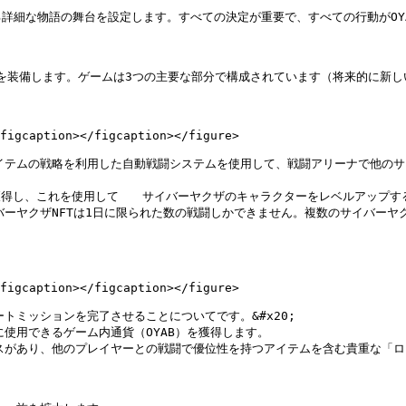
細な物語の舞台を設定します。すべての決定が重要で、すべての行動がOYA
を装備します。ゲームは3つの主要な部分で構成されています（将来的に新し
figcaption></figcaption></figure>

イテムの戦略を利用した自動戦闘システムを使用して、戦闘アリーナで他の
を獲得し、これを使用して　　サイバーヤクザのキャラクターをレベルアップす
ーヤクザNFTは1日に限られた数の戦闘しかできません。複数のサイバーヤ
figcaption></figcaption></figure>

ミッションを完了させることについてです。&#x20;

使用できるゲーム内通貨（OYAB）を獲得します。

スがあり、他のプレイヤーとの戦闘で優位性を持つアイテムを含む貴重な「ロ