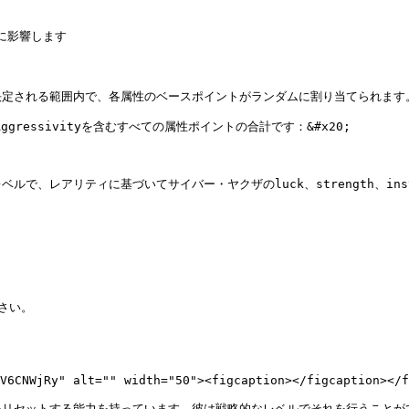
功に影響します

される範囲内で、各属性のベースポイントがランダムに割り当てられます。&#
ggressivityを含むすべての属性ポイントの合計です：&#x20;

レアリティに基づいてサイバー・ヤクザのluck、strength、instin
い。

V6CNWjRy" alt="" width="50"><figcaption></figcaption></f
をリセットする能力を持っています。彼は戦略的なレベルでそれを行うことが