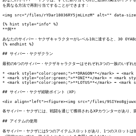
を異なる方法で再割り当てすることができます：

<img src="/files/rYDar18036RY5jmLLnzM" alt="" data-size
{% hint style="info" %}

**例**

あなたのサイバー・ヤクザキャラクターがレベル10に達すると、30 OYA
{% endhint %}

## サイバー・ヤクザクラン

最初の6つのサイバー・ヤクザキャラクターはそれぞれ3つの一族のいずれ
* <mark style="color:green;">**DRAGON**</mark> ➡️ <mark 
* <mark style="color:green;">**ONI**</mark> ➡️ <mark sty
* <mark style="color:green;">**LOTUS**</mark> ➡️ <mark s
## サイバー・ヤクザ経験ポイント（XP）

<div align="left"><figure><img src="/files/9SIYeo8gjuwx
各サイバー・ヤクザには、戦闘を通じて獲得されるXPカウンターがあり、購
## アイテムの使用

各サイバー・ヤクザには5つのアイテムスロットがあり、1つのスロットは