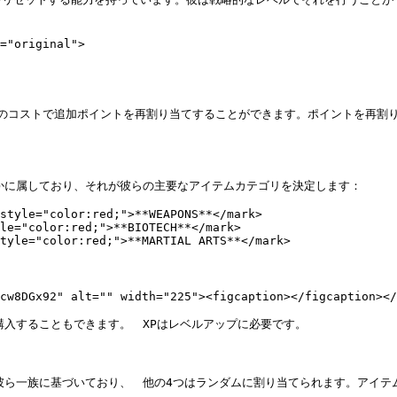
="original">

Bのコストで追加ポイントを再割り当てすることができます。ポイントを再割り当
かに属しており、それが彼らの主要なアイテムカテゴリを決定します：

style="color:red;">**WEAPONS**</mark>

le="color:red;">**BIOTECH**</mark>

tyle="color:red;">**MARTIAL ARTS**</mark>

cw8DGx92" alt="" width="225"><figcaption></figcaption></
入することもできます。　XPはレベルアップに必要です。

彼ら一族に基づいており、　他の4つはランダムに割り当てられます。アイテ