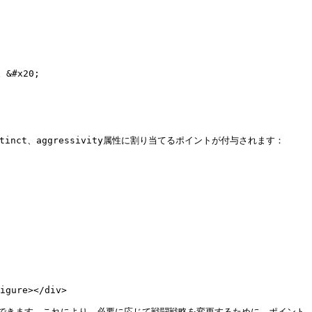
x20;

ct、aggressivity属性に割り当てるポイントが付与されます：

igure></div>

できます。これにより、必要に応じて戦闘戦略を変更するために、ポイント