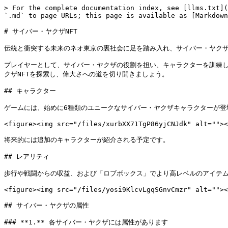
> For the complete documentation index, see [llms.txt](
`.md` to page URLs; this page is available as [Markdown
# サイバー・ヤクザNFT

伝統と衝突する未来のネオ東京の裏社会に足を踏み入れ、サイバー・ヤクザ
プレイヤーとして、サイバー・ヤクザの役割を担い、キャラクターを訓練し
クザNFTを探索し、偉大さへの道を切り開きましょう。

## キャラクター

ゲームには、始めに6種類のユニークなサイバー・ヤクザキャラクターが登
<figure><img src="/files/xurbXX71TgP86yjCNJdk" alt=""><
将来的には追加のキャラクターが紹介される予定です。

## レアリティ

歩行や戦闘からの収益、および「ロブボックス」でより高レベルのアイテム
<figure><img src="/files/yosi9KlcvLgqSGnvCmzr" alt=""><
## サイバー・ヤクザの属性

### **1.** 各サイバー・ヤクザには属性があります
