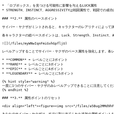
* 「ロブボックス」を見つける可能性に影響を与えるLUCK属性

* STRENGTH、INSTINCT、AGGRESSIVITYは戦闘属性で、戦闘での成
### **2.** 属性のベースポイント

サイバー・ヤクザがミントされると、キャラクターのレアリティによって決定
各キャラクターの総ベースポイントは、Luck、Strength、Instinct、A
![](/files/myWNwIqnFmiGvhGpfljU)

レベルアップすることでサイバー・ヤクザのベース属性を強化します。各レベルで、
* **COMMON** ➡️ レベルごとに2ポイント

* **RARE** ➡️ レベルごとに3ポイント

* **EPIC** ➡️ レベルごとに4ポイント

* **LEGENDARY** ➡️ レベルごとに5ポイント

{% hint style="warning" %}

一度に1つのサイバー・ヤクザのみレベルアップできることに注意してくださ
{% endhint %}

### **3.** 属性ポイントのリセット

<div align="left"><figure><img src="/files/a5Bug2MMd9hF
あなたのサイバー・ヤクザは、すでに割り当てられた追加の属性ポイント