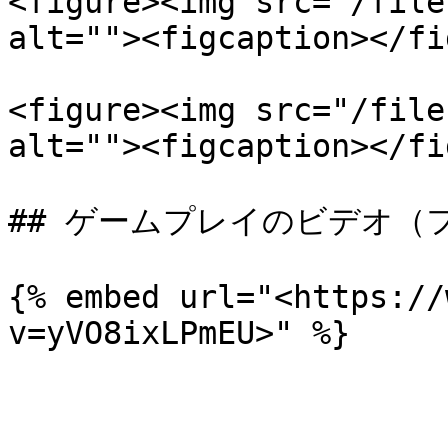
<figure><img src="/file
alt=""><figcaption></fi
<figure><img src="/file
alt=""><figcaption></fi
## ​ゲームプレイのビデオ（
{% embed url="<https://