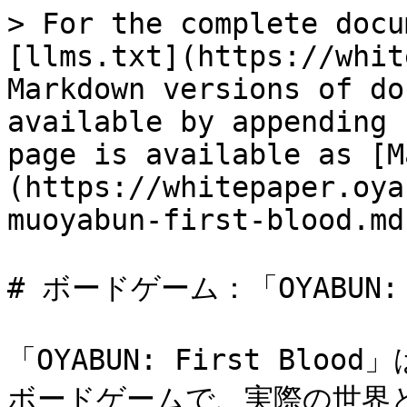
> For the complete docu
[llms.txt](https://whit
Markdown versions of do
available by appending 
page is available as [M
(https://whitepaper.oya
muoyabun-first-blood.md)
# ボードゲーム：「OYABUN: F
「OYABUN: First Bl
ボードゲームで、実際の世界と