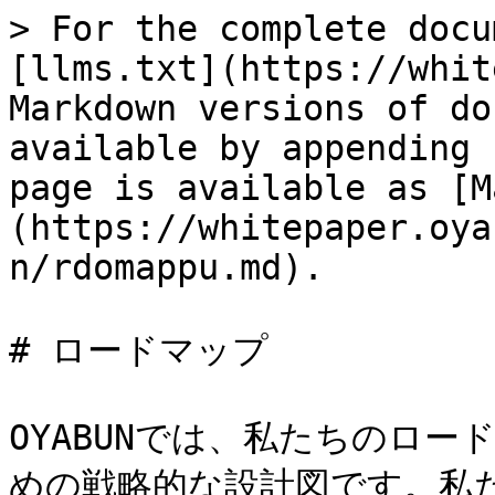
> For the complete docu
[llms.txt](https://whit
Markdown versions of do
available by appending 
page is available as [M
(https://whitepaper.oya
n/rdomappu.md).

# ロードマップ

OYABUNでは、私たちのロ
めの戦略的な設計図です。私